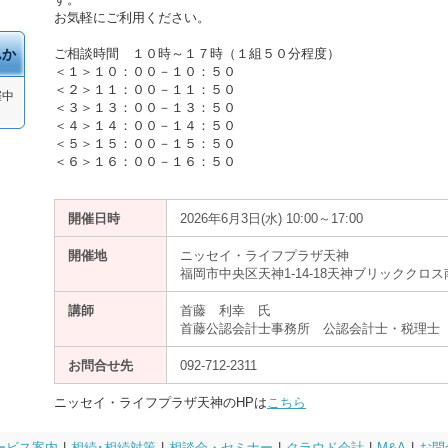
お気軽にご利用ください。
んか
ご相談時間 １０時～１７時（１組５０分程度）
＜１＞１０：００－１０：５０
＜２＞１１：００－１１：５０
催中
＜３＞１３：００－１３：５０
＜４＞１４：００－１４：５０
＜５＞１５：００－１５：５０
＜６＞１６：００－１６：５０
開催日時
2026年6月3日(水) 10:00～17:00
開催地
ニッセイ・ライフプラザ天神
福岡市中央区天神1-14-18天神ブリッククロ
講師
首藤 利幸 氏
首藤公認会計士事務所 公認会計士・税理士
お問合せ先
092-712-2311
ニッセイ・ライフプラザ天神のHPは
こちら
ービス案内
|
相続･相続対策
|
相談会・セミナー
|
クラウド会計
|
M&A
|
お問