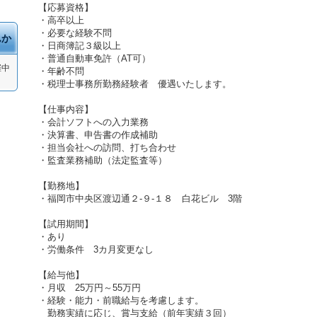
【応募資格】
・高卒以上
・必要な経験不問
んか
・日商簿記３級以上
・普通自動車免許（AT可）
催中
・年齢不問
・税理士事務所勤務経験者 優遇いたします。
【仕事内容】
・会計ソフトへの入力業務
・決算書、申告書の作成補助
・担当会社への訪問、打ち合わせ
・監査業務補助（法定監査等）
【勤務地】
・福岡市中央区渡辺通２-９-１８ 白花ビル 3階
【試用期間】
・あり
・労働条件 3カ月変更なし
【給与他】
・月収 25万円～55万円
・経験・能力・前職給与を考慮します。
勤務実績に応じ、賞与支給（前年実績３回）